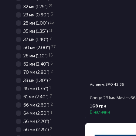
21
32 мм (1.25")
5
23 мм (0.90")
15
25 мм (1.00")
11
35 мм (1.35")
7
37 мм (1.40")
27
50 мм (2.00")
16
28 мм (1.10")
6
62 мм (2.40")
2
70 мм (2.80")
3
33 мм (1.30")
Артикул: SPO-42-35
1
45 мм (1.75")
7
61 мм (2.40")
2
66 мм (2.60")
168 грн
В наличии
1
64 мм (2.50")
1
56 мм (2.20")
2
56 мм (2.25")