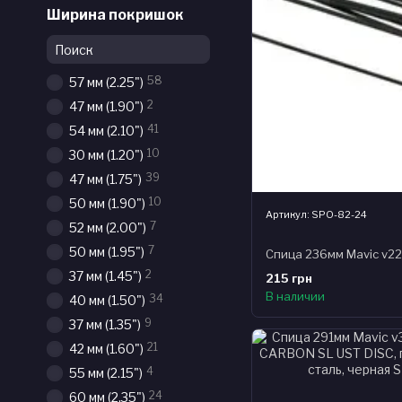
Ширина покришок
58
57 мм (2.25")
2
47 мм (1.90")
41
54 мм (2.10")
10
30 мм (1.20")
39
47 мм (1.75")
10
50 мм (1.90")
Артикул: SPO-82-24
7
52 мм (2.00")
7
50 мм (1.95")
2
37 мм (1.45")
215 грн
В наличии
34
40 мм (1.50")
9
37 мм (1.35")
21
42 мм (1.60")
4
55 мм (2.15")
24
60 мм (2.35")