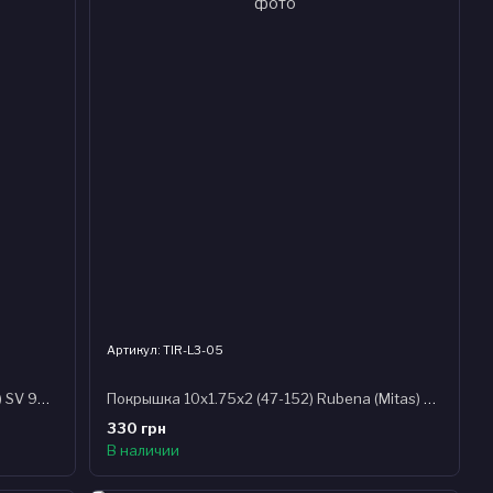
Артикул: TIR-L3-05
Камера 12" x 1/2х1.50-2.10" (37/54x203) SV 90/90 Rubena (Mitas) Classic N07, BSC 0.9mm в коробке
Покрышка 10x1.75x2 (47-152) Rubena (Mitas) COMFORT V57 Pre Classic, черная
330 грн
В наличии