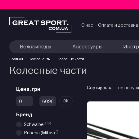
Перейти к основному контенту
О нас
Оплата и доставка
Договор публичной оф
Велосипеды
Аксессуары
Инстр
Главная
Компоненты
Колесные части
Колесные части
Сортировка:
по попул
Цена, грн
От Цена, грн
До Цена, грн
OK
Бренд
144
Schwalbe
2
Rubena (Mitas)