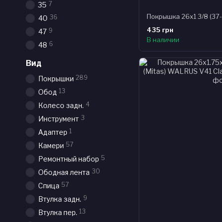
7
35
36
40
435 грн
9
47
В наличии
6
48
Вид
289
Покрышки
13
Обод
4
Колесо задн.
3
Инструмент
1
Адаптер
57
Камери
5
Ремонтный набор
30
Ободная лента
57
Спица
9
Втулка задн.
13
Втулка пер.