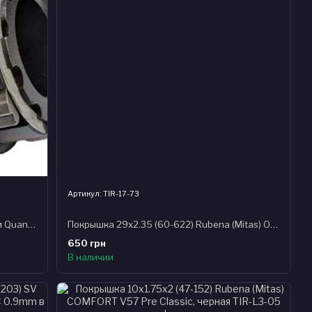
Артикул: TIR-17-73
Кассетный барабан в сборе для втулки Quando KT-ME6R (Pride Rocx Tour 2019)
Покрышка 29x2.35 (60-622) Rubena (Mitas) OCELOT V85 Classic, черная
650 грн
В наличии