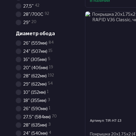
В наличии
42
27,5"
92
28"/700С
20
29"
Диаметр обода
84
26" (559мм)
15
24" (507мм)
5
16" (305мм)
19
20" (406мм)
192
28" (622мм)
54
29" (622мм)
1
10" (152мм)
3
18" (355мм)
1
26" (590мм)
70
27.5" (584мм)
Артикул: TIR-H7-13
3
28" (635мм)
4
24" (540мм)