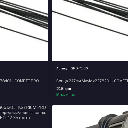
Артикул: SPO-71-30
Спица 236мм Mavic v2278401 - COMETE PRO CARBON SLT & UST, задняя правая, сталь, черная
215 грн
В наличии