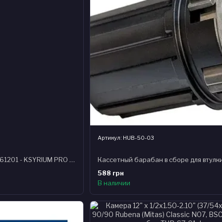
Артикул: HUB-50-03
Спица 291мм Mavic v3661201 - KSYRIUM PRO CARBON SL UST DISC, передняя/задняя левая, сталь, черная
588 грн
В наличии