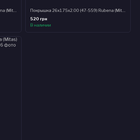
Покрышка 26x1.75x2.00 (47-559) Rubena (Mitas) FLASH V66 Classic, черная
Покрышка 26x1.75x2.00 (47-559) Rubena (Mitas) SHIELD V81 Classic, Clever Face черная
520 грн
В наличии