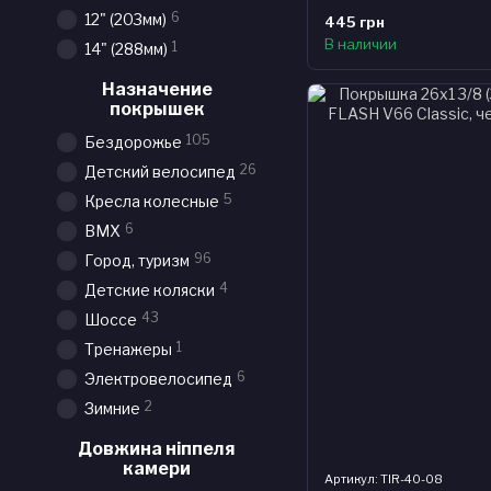
6
12" (203мм)
445 грн
В наличии
1
14" (288мм)
Назначение
покрышек
105
Бездорожье
26
Детский велосипед
5
Кресла колесные
6
BMX
96
Город, туризм
4
Детские коляски
43
Шоссе
1
Тренажеры
6
Электровелосипед
2
Зимние
Довжина ніппеля
камери
Артикул: TIR-40-08