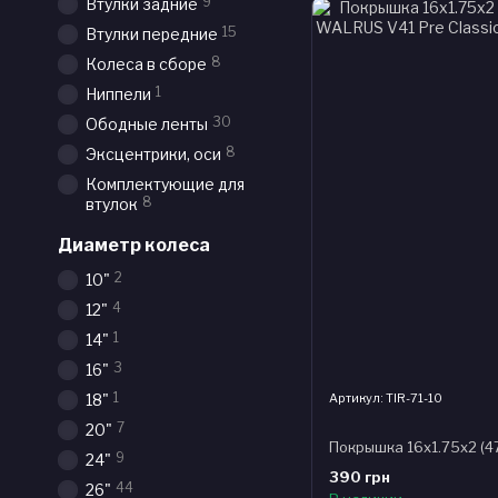
9
Втулки задние
15
Втулки передние
8
Колеса в сборе
1
Ниппели
30
Ободные ленты
8
Эксцентрики, оси
Комплектующие для
8
втулок
Диаметр колеса
2
10"
4
12"
1
14"
3
16"
1
Артикул: TIR-71-10
18"
7
20"
9
24"
390 грн
44
26"