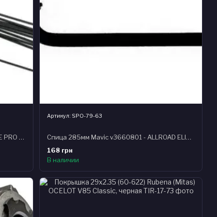
Артикул: SPO-79-63
Спица 247мм Mavic v2278201 - COMETE PRO CARBON SL T & UST, передняя, сталь, черная
Спица 285мм Mavic v3660801 - ALLROAD ELITE UST, передняя, сталь, черная
168 грн
В наличии