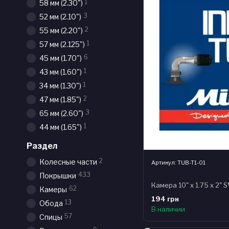
1
58 мм (2.30")
3
52 мм (2.10")
2
55 мм (2.20")
1
57 мм (2.125")
6
45 мм (1.70")
1
43 мм (1.60")
1
34 мм (1.30")
2
47 мм (1.85")
3
65 мм (2.60")
1
44 мм (1.65")
Раздел
2
Колесные части
Артикул: TUB-T1-01
433
Покрышки
62
Камеры
194 грн
13
Обода
В наличии
57
Спицы