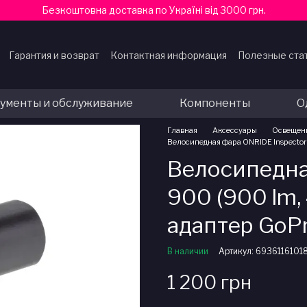
Безкоштовна доставка по Україні від 3000 грн.
Гарантия и возврат
Контактная информация
Полезные ста
ферты
ументы и обслуживание
Компоненты
О
Главная
Аксессуары
Освещен
Велосипедная фара ONRIDE Inspector
Велосипедна
900 (900 lm,
адаптер GoP
В наличии
Артикул: 6936116101
1 200 грн