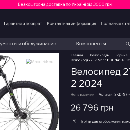
Безкоштовна доставка по Україні від 3000 грн.
Гарантия и возврат
Контактная информация
Полезные ста
ферты
ументы и обслуживание
Компоненты
О
Главная
Велосипеды
Горные
Велосипед 27,5" Marin BOLINAS RIDGE
Велосипед 2
2 2024
Нет в наличии
Артикул: SKD-97-
26 796 грн
%
Войти
для отображения нако