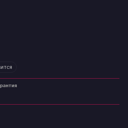
вится
рантия