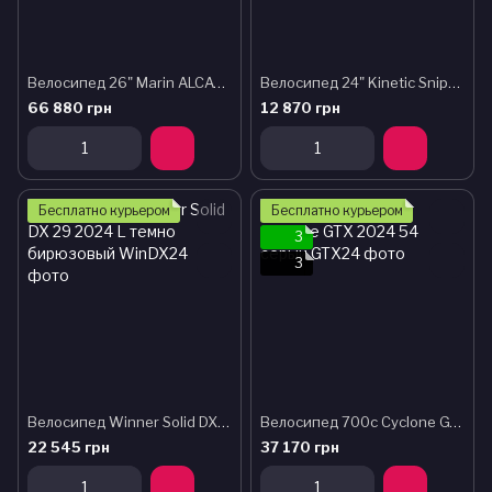
Велосипед 26" Marin ALCATRAZ 2 рама - S RED/PURPLE B6
Велосипед 24" Kinetic Sniper 2026 фіолетовий
66 880 грн
12 870 грн
Подарок
Бесплатно курьером
Бесплатно курьером
3
3
Велосипед Winner Solid DX 29 2024 L темно бирюзовый
Велосипед 700c Cyclone GTX 2024 54 серый
22 545 грн
37 170 грн