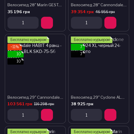
Велосипед 28" Marin GESTALT рама - 52см 2025 BLACK
Велосипед 28" Cannondale CAAD Optimo 3 рама - 51см 2025 BLK
35 196 грн
39 354 грн
46 956 грн
Подарок
Бесплатно курьером
Бесплатно курьером
−11%
7
10
7
10
Велосипед 29" Cannondale HABIT 4 рама - M 2025 BLK
Велосипед 29" Cyclone ALX 2024 XL черный
103 561 грн
38 925 грн
116 298 грн
Бесплатно курьером
Бесплатно курьером