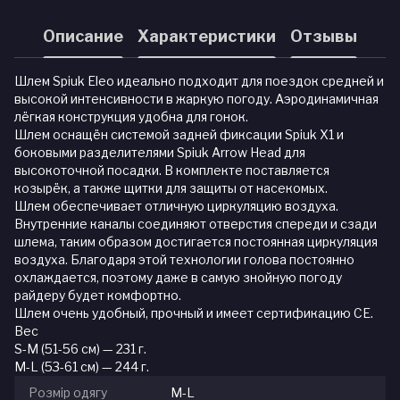
Описание
Характеристики
Отзывы
Шлем Spiuk Eleo идеально подходит для поездок средней и
высокой интенсивности в жаркую погоду. Аэродинамичная
лёгкая конструкция удобна для гонок.
Шлем оснащён системой задней фиксации Spiuk X1 и
боковыми разделителями Spiuk Arrow Head для
высокоточной посадки. В комплекте поставляется
козырёк, а также щитки для защиты от насекомых.
Шлем обеспечивает отличную циркуляцию воздуха.
Внутренние каналы соединяют отверстия спереди и сзади
шлема, таким образом достигается постоянная циркуляция
воздуха. Благодаря этой технологии голова постоянно
охлаждается, поэтому даже в самую знойную погоду
райдеру будет комфортно.
Шлем очень удобный, прочный и имеет сертификацию CE.
Вес
S-M (51-56 см) — 231 г.
M-L (53-61 см) — 244 г.
Розмір одягу
M-L