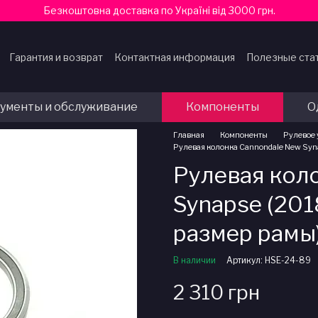
Безкоштовна доставка по Україні від 3000 грн.
Гарантия и возврат
Контактная информация
Полезные ста
ферты
ументы и обслуживание
Компоненты
О
Главная
Компоненты
Рулевое
Рулевая колонка Cannondale New Synap
Рулевая кол
Synapse (2018
размер рамы
В наличии
Артикул: HSE-24-89
2 310 грн