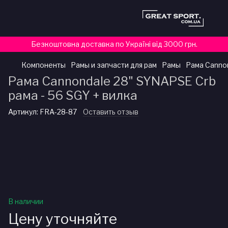
Безкоштовна доставка по Україні від 3000 грн.
Компоненты
Рамы и запчасти для рам
Рамы
Рама Cannon
Рама Cannondale 28" SYNAPSE Crb
рама - 56 SGY + вилка
Артикул:
FRA-28-87
Оставить отзыв
В наличии
Цену уточняйте