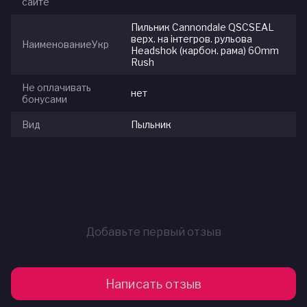
сайте
Пильник Cannondale QSCSEAL
верх. на інтегров. рульова
НаименованиеУкр
Headshok (карбон. рама) 60mm
Rush
Не оплачивать
нет
бонусами
Вид
Пыльник
Добавьте первый отзыв
Написать отзыв