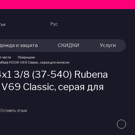
Рус
тьи
дежда и защита
СКИДКИ
Услуги
е части
Покрышки
itas) HOOK V69 Classic, серая для колясок
x1 3/8 (37-540) Rubena
V69 Classic, серая для
Оставить отзыв