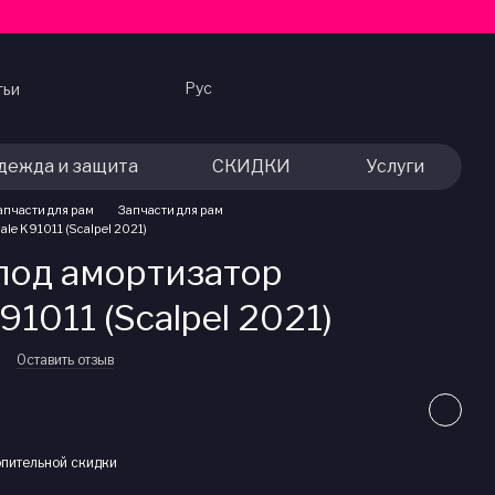
Рус
тьи
дежда и защита
СКИДКИ
Услуги
апчасти для рам
Запчасти для рам
le K91011 (Scalpel 2021)
под амортизатор
91011 (Scalpel 2021)
Оставить отзыв
пительной скидки