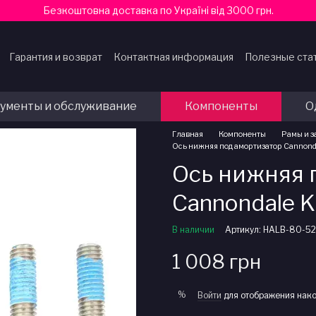
Безкоштовна доставка по Україні від 3000 грн.
Гарантия и возврат
Контактная информация
Полезные ста
ферты
ументы и обслуживание
Компоненты
О
Главная
Компоненты
Рамы и з
Ось нижняя под амортизатор Cannonda
Ось нижняя 
Cannondale K
В наличии
Артикул: HALB-80-52
1 008 грн
%
Войти
для отображения нако