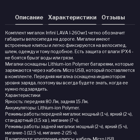
Описание
Характеристики
Отзывы
Комплект мигалок Infini LAVA I-260wr1 четко обозначит
габариты велосипеда на дороге. Мигалки имеют
встроенные клипсы и легко фиксируются на велосипед,
шлем, одежду и тому подобное. Есть защита от влаги IPX4 -
не боятся брызг воды или грязи.
Мигалки оснащены Lithium-ion Polymer батареями, которые
заряжаются через кабель Micro USB, который поставляется
в комплекте. Передняя мигалка оснащена индикотором
уровня заряда, поэтому вы всегда будете знать, когда ее
нужно подзарядить.
Характеристики
Яркость: передняя 80 Лм, задняя 15 Лм.
Аккумуляторы: Lithium-ion Polymer.
Режимы работы передней мигалки: мощный (1 ч), яркий (2 ч),
стандартный (3,5 хв ), мигание (7 ч).
Режимы работы задней мигалки: мощный (2 ч), яркий (5 ч),
мигание-1 (12,5 ч), мигание-2 (25 ч).
В комплекте: крепления-клипсы, кабель Micro USB.