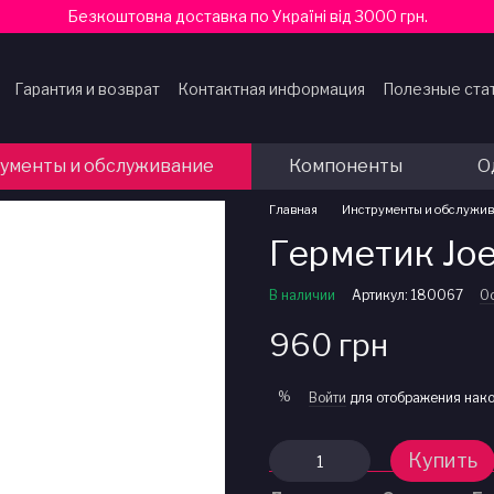
Безкоштовна доставка по Україні від 3000 грн.
Гарантия и возврат
Контактная информация
Полезные ста
ферты
ументы и обслуживание
Компоненты
О
Главная
Инструменты и обслужи
Герметик Joe'
В наличии
Артикул: 180067
Ос
960 грн
%
Войти
для отображения нако
Купить