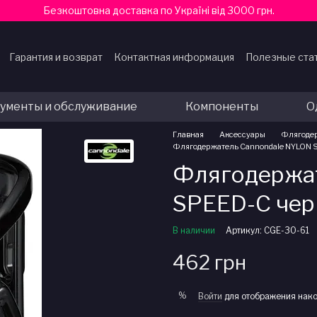
Безкоштовна доставка по Україні від 3000 грн.
Гарантия и возврат
Контактная информация
Полезные ста
ферты
ументы и обслуживание
Компоненты
О
Главная
Аксессуары
Флягоде
Флягодержатель Cannondale NYLON 
Флягодержат
SPEED-C чер
В наличии
Артикул: CGE-30-61
462 грн
%
Войти
для отображения нако