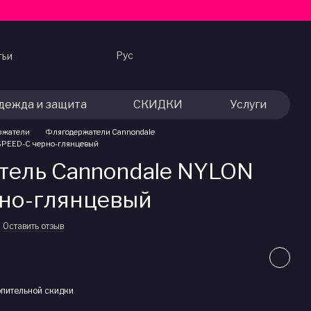
Рус
тьи
дежда и защита
СКИДКИ
Услуги
ржатели
Флягодержатели Cannondale
SPEED-C черно-глянцевый
ель Cannondale NYLON
но-глянцевый
Оставить отзыв
пительной скидки