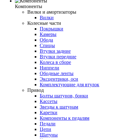
Компоненты
Вилки и амортизаторы
Вилки
Колесные части
Покрышки
Камеры
Обода
Спицы
Втулки задние
Втулки передние
Колеса в сборе
Ниппели
Ободные ленты
Эксцентрики, оси
Комплектующие для втулок
Привод
Болты шатунов, бонки
Кассеты
Звезды к шатунам
Каретки
Компоненты к педалям
Педали
Цепи
Шатуны