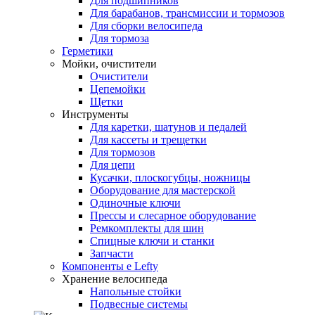
Для подшипников
Для барабанов, трансмиссии и тормозов
Для сборки велосипеда
Для тормоза
Герметики
Мойки, очистители
Очистители
Цепемойки
Щетки
Инструменты
Для каретки, шатунов и педалей
Для кассеты и трещетки
Для тормозов
Для цепи
Кусачки, плоскогубцы, ножницы
Оборудование для мастерской
Одиночные ключи
Прессы и слесарное оборудование
Ремкомплекты для шин
Спицные ключи и станки
Запчасти
Компоненты e Lefty
Хранение велосипеда
Напольные стойки
Подвесные системы