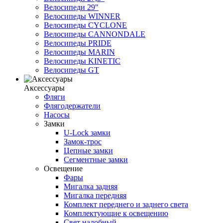
Велосипеди 29"
Велосипеды WINNER
Велосипеды CYCLONE
Велосипеды CANNONDALE
Велосипеды PRIDE
Велосипеды MARIN
Велосипеды KINETIC
Велосипеды GT
Аксессуары
Фляги
Флягодержатели
Насосы
Замки
U-Lock замки
Замок-трос
Цепные замки
Сегментные замки
Освещение
Фары
Мигалка задняя
Мигалка передняя
Комплект переднего и заднего света
Комплектующие к освещению
Свет налобный