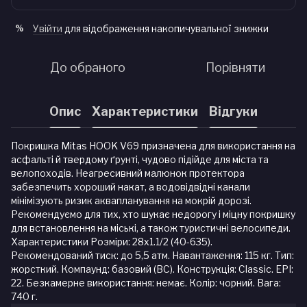
Увійти
для відображення накопичувальної знижки
%
До обраного
Порівняти
Опис
Характеристики
Відгуки
Покришка Mitas HOOK V69 призначена для використання на
асфальті й твердому ґрунті, чудово підійде для міста та
велопоходів. Неагресивний малюнок протектора
забезпечить хороший накат, а водовідвідні канали
мінімізують ризик аквапланування на мокрій дорозі.
Рекомендуємо для тих, хто шукає недорогу і міцну покришку
для встановлення на міські, а також туристичні велосипеди.
Характеристики Розміри: 28x1.1/2 (40-635).
Рекомендований тиск: до 5,5 атм. Навантаження: 115 кг. Тип:
жорсткий. Компаунд: базовий (BC). Конструкція: Classic. EPI:
22. Безкамерне використання: немає. Колір: чорний. Вага:
740 г.