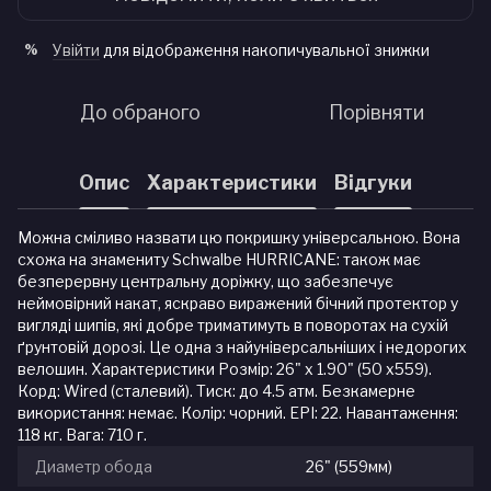
Увійти
для відображення накопичувальної знижки
%
До обраного
Порівняти
Опис
Характеристики
Відгуки
Можна сміливо назвати цю покришку універсальною. Вона
схожа на знамениту Schwalbe HURRICANE: також має
безперервну центральну доріжку, що забезпечує
неймовірний накат, яскраво виражений бічний протектор у
вигляді шипів, які добре триматимуть в поворотах на сухій
ґрунтовій дорозі. Це одна з найуніверсальніших і недорогих
велошин. Характеристики Розмір: 26" x 1.90" (50 x559).
Корд: Wired (сталевий). Тиск: до 4.5 атм. Безкамерне
використання: немає. Колір: чорний. EPI: 22. Навантаження:
118 кг. Вага: 710 г.
Диаметр обода
26" (559мм)