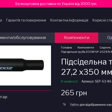
Безкоштовна доставка по Україні від 3000 грн.
ка
Гарантія та повернення
Контактна інформація
Корисні ста
ти
ументи/обслуговування
Компоненти
Од
Головна
Компоненти
Сидіння,
Підсідельна труба ZOOM SP-102/EN-M 
Підсідельна
27,2 x350 мм
В наявності
Артикул: SEP-63-86
265 грн
нтар
%
Увійти
для відображення нак