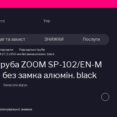
Укр
тті
яг та захист
ЗНИЖКИ
Послуги
 підсиділи
Подсидільні труби
27,2 x350 мм без замка алюмін. black
 труба ZOOM SP-102/EN-M
 без замка алюмін. black
Написати відгук
опичувальної знижки