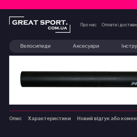
Перейти до основного контенту
Про нас
Оплата і достав
Договір публічної офер
Велосипеди
Аксесуари
Інстр
Опис
Характеристики
Новий відгук або коме