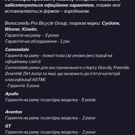
забезпечуються офіційною гарантією,
термін якої
встановлюється фірмою – виробником.
Велосипеди Pro Bicycle Group, торгові марки:
Cyclone,
Winner, Kinetic.
Гарантія на раму - 3 роки
Гарантія на обладнання - 1 рік
Cannondale
Гарантія на раму - пожиттєва (за умови реєстрації на
офіційному сайті)
Cannondale рами для екстримального спорту Gravity, Freeride,
Downhill, Dirt Jump та інші, що належать до п'ятої категорії
класифікації ASTM)
- Гарантія 3 роки
Apollo
Гарантія на раму та ригідну виделку - 5 років
Aventon
Гарантія на раму та ригідну виделку - 2 роки
GT
Гарантія на раму та ригідну виделку - 2 роки