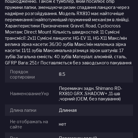
пошкодженню. Також є тумблер, який посилює опір
пружини лапки, зменшуючи ризик спадання ланцюга через
надмірне розгойдування. Модель RX810 має найточніше
перемикання і найпотужніший пружинний механізм в лінійці.
Характеристики Призначення: Gravel, Road, Cyclocross
Монтаж: Direct Mount Кількість швидкостей: 11 Сумісні
трансмісії: 2х11 Сумісні ланцюги: HG-EV 11, HG-X11 Макс/мін
велика зірка касети: 36/30 зубів Макс/мін маленька зірка
касети: 11/11 зубів Максимальна різниця зірок шатунів: 17
зубів Загальна ємність: 40 зубів Матеріал: алюміній, сталь,
GFRP Вага: 251 г Поставляється без заводського пакування
Порядок
8.5
сортировки
Перемикач задн. Shimano RD-
НаименованиеУкр
RX810 GRX ,SHADOW+ ,11-шв
,чорний (ОЕМ, без пакування)
Длина лапки
Длинная
Не отображать на
нет
сайте