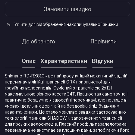
Замовити швидко
Увійти
для відображення накопичувальної знижки
%
До обраного
Порівняти
Опис
Характеристики
Відгуки
Shimano RD-RX810 - це найпросунутіший механічний задній
перемикач в лінійці трансмісії GRX призначеної для
гравійних велосипедів. Сумісний з трансмісією 2х11 і
максимальною зіркою касети 34Т. Працює так само точно і
практично безшумно як шосейні перемикачі, але не лише в
умовах ідеальних доріг, а й на бездоріжжі під будь-яким
навантаженням. Це стало можливо завдяки застосуванню
технологій, таких як SHADOW+, запозичених у трансмісії
для гірських велосипедів. Плаский профіль паралелограма
перемикача не виступає за площину рами, запобігаючи його