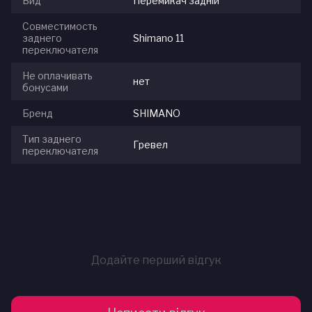
Вид
Перемикач задній
Совместимость
заднего
Shimano 11
переключателя
Не оплачивать
нет
бонусами
Бренд
SHIMANO
Тип заднего
Гревел
переключателя
Додайте перший відгук