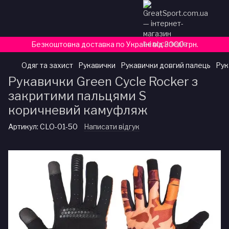
Безкоштовна доставка по Україні від 3000 грн.
Одяг та захист
Рукавички
Рукавички довгий палець
Рук
Рукавички Green Cycle Rocker з
закритими пальцями S
коричневий камуфляж
Артикул:
CLO-01-50
Написати відгук