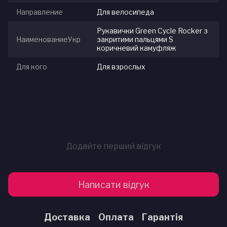
Направление
Для велосипеда
Рукавички Green Cycle Rocker з
НаименованиеУкр
закритими пальцями S
коричневий камуфляж
Для кого
Для взрослых
Додайте перший відгук
Написати відгук
Доставка
Оплата
Гарантія