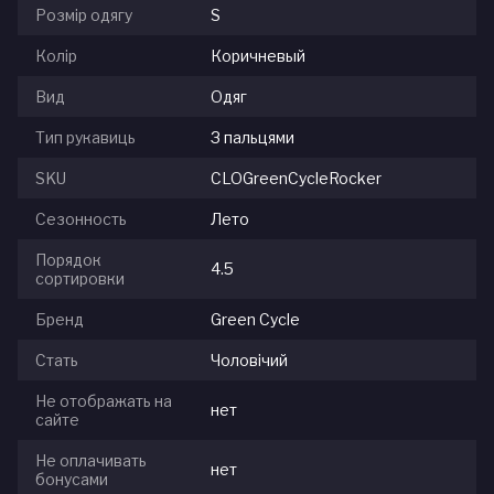
Розмір одягу
S
Колір
Коричневый
Вид
Одяг
Тип рукавиць
З пальцями
SKU
CLOGreenCycleRocker
Сезонность
Лето
Порядок
4.5
сортировки
Бренд
Green Cycle
Стать
Чоловічий
Не отображать на
нет
сайте
Не оплачивать
нет
бонусами