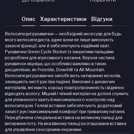
Опис
Характеристики
Відгуки
Велосипедні рукавички — необхідний аксесуар для будь-
якого велосипедиста, адже вони не лише виконують
захисні функції, але й забезпечують надійний хват.
Рукавички Green Cycle Rocker із закритими пальцями
розроблені для агресивного катання. Верхня частина
рукавичок міцніша, що особливо важливо в таких
дисциплінах, як Freeride, Downhill та All-Mountain.
Велосипедні рукавички запобігають натиранню мозолів,
захищають кисті рук при падінні. Виконані з дихаючих
матеріалів, які мають хорошу повітропроникність і відмінно
відводять вологу. Міцний і чіпкий матеріал на долоні служить
для упевненого хвату й максимального контролю над
велосипедом. Гелеві вставки забезпечують додатковий
захист рук і максимальний комфорт при тривалому катанні.
Передбачена спеціальна вставка на великому пальці для
витирання поту. На вказівному пальці розташована вставка
для управління сенсорними екранами.