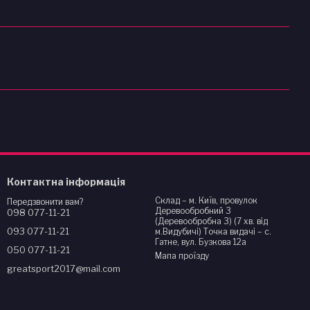
Контактна інформація
Склад – м. Київ, провулок
Передзвонити вам?
Деревообробний 3
098 077-11-21
(Деревообробна 3) (7 хв. від
093 077-11-21
м.Видубичі) Точка видачі – с.
Гатне, вул. Бузкова 12а
050 077-11-21
Мапа проїзду
greatsport2017@mail.com