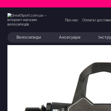
Перейти до основного контенту
Про нас
Оплата і достав
Договір публічної офер
Велосипеди
Аксесуари
Інстр