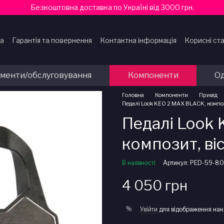
Безкоштовна доставка по Україні від 3000 грн.
ка
Гарантія та повернення
Контактна інформація
Корисні ста
ти
ументи/обслуговування
Компоненти
Од
Головна
Компоненти
Привід
Педалі Look KEO 2 MAX BLACK, компози
Педалі Look
композит, віс
В наявності
Артикул: PED-59-80
4 050 грн
%
Увійти
для відображення нак