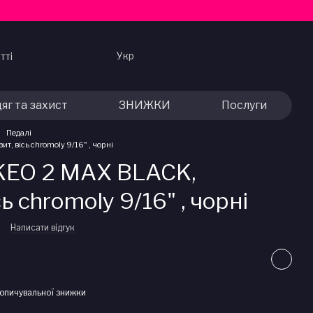
Укр
тті
яг та захист
ЗНИЖКИ
Послуги
Педалі
т, вісь chromoly 9/16" , чорні
 KEO 2 MAX BLACK,
ь chromoly 9/16" , чорні
Написати відгук
опичувальної знижки