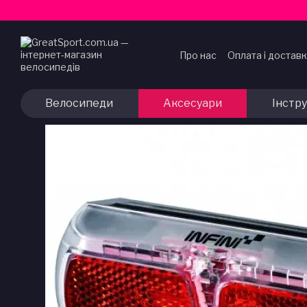
Перейти до основного контенту
Про нас
Оплата і достав
Договір публічної офер
Велосипеди
Аксесуари
Інстр