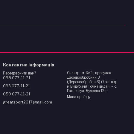
Контактна інформація
Склад – м. Київ, провулок
Передзвонити вам?
Деревообробний 3
098 077-11-21
(Деревообробна 3) (7 хв. від
093 077-11-21
м.Видубичі) Точка видачі – с.
Гатне, вул. Бузкова 12а
050 077-11-21
Мапа проїзду
greatsport2017@mail.com