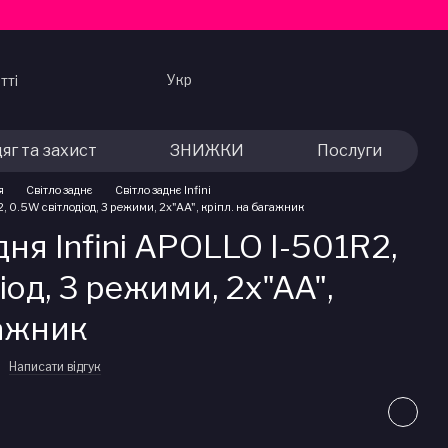
Укр
тті
яг та захист
ЗНИЖКИ
Послуги
я
Світло заднє
Світло заднє Infini
, 0.5W світлодіод, 3 режими, 2x"AA", кріпл. на багажник
ня Infini APOLLO I-501R2,
іод, 3 режими, 2x"AA",
гажник
Написати відгук