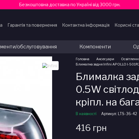
Безкоштовна доставка по Україні від 3000 грн.
ка
Гарантія та повернення
Контактна інформація
Корисні ста
ти
ументи/обслуговування
Компоненти
Од
Головна
Аксесуари
Освітленн
Блималка задня Infini APOLLO I-501R2
Блималка зад
0.5W світлод
кріпл. на ба
В наявності
Артикул: LTS-36-42
416 грн