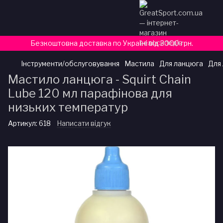
Безкоштовна доставка по Україні від 3000 грн.
Інструменти/обслуговування
Мастила
Для ланцюга
Для 
Мастило ланцюга - Squirt Chain
Lube 120 мл парафінова для
низьких температур
Артикул:
618
Написати відгук