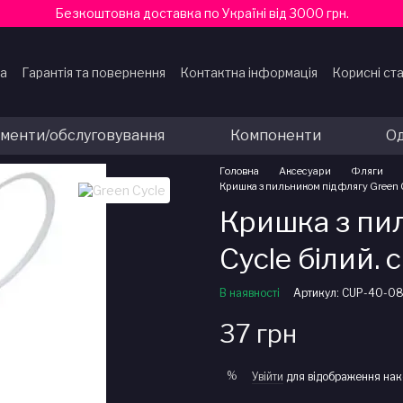
Безкоштовна доставка по Україні від 3000 грн.
ка
Гарантія та повернення
Контактна інформація
Корисні ста
ти
ументи/обслуговування
Компоненти
Од
Головна
Аксесуари
Фляги
Кришка з пильником під флягу Green C
Кришка з пи
Cycle білий. с
В наявності
Артикул: CUP-40-0
37 грн
%
Увійти
для відображення нак