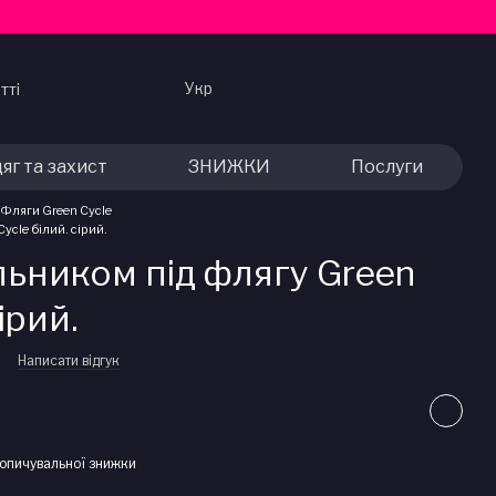
Укр
тті
яг та захист
ЗНИЖКИ
Послуги
Фляги Green Cycle
ycle білий. сірий.
льником під флягу Green
ірий.
8
Написати відгук
опичувальної знижки