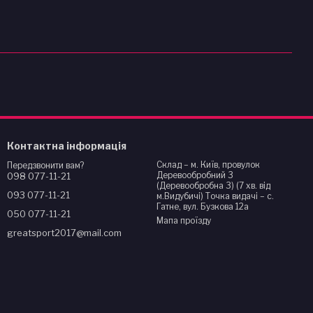
Контактна інформація
Склад – м. Київ, провулок
Передзвонити вам?
Деревообробний 3
098 077-11-21
(Деревообробна 3) (7 хв. від
093 077-11-21
м.Видубичі) Точка видачі – с.
Гатне, вул. Бузкова 12а
050 077-11-21
Мапа проїзду
greatsport2017@mail.com