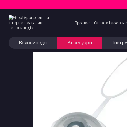
Перейти до основного контенту
Про нас
Оплата і достав
Договір публічної офер
Велосипеди
Аксесуари
Інстр