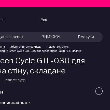
Укр
тті
яг та захист
ЗНИЖКИ
Послуги
ання
Зберігання велосипеда
Підвисні системи
лення Green Cycle GTL-030 для велосипеда на стіну, складане
een Cycle GTL-030 для
а стіну, складане
Написати відгук
рн
опичувальної знижки