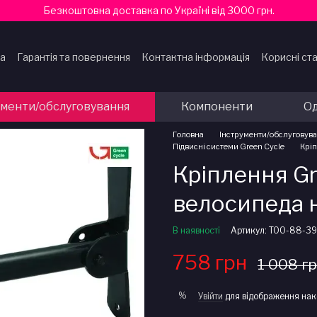
Безкоштовна доставка по Україні від 3000 грн.
ка
Гарантія та повернення
Контактна інформація
Корисні ста
ти
ументи/обслуговування
Компоненти
Од
Головна
Інструменти/обслуговув
Підвисні системи Green Cycle
Кріп
Кріплення Gr
велосипеда н
В наявності
Артикул: TOO-88-39
758 грн
1 008 г
%
Увійти
для відображення нак