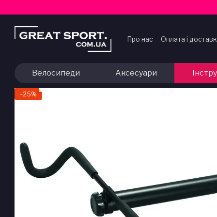
Перейти до основного контенту
Про нас
Оплата і достав
Договір публічної офер
Велосипеди
Аксесуари
Інстр
−25%