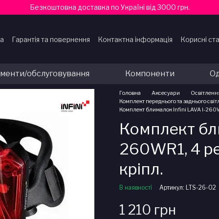
Безкоштовна доставка по Україні від 3000 грн.
ка
Гарантія та повернення
Контактна інформація
Корисні ста
ти
ументи/обслуговування
Компоненти
Од
Головна
Аксесуари
Освітленн
Комплект переднього та заднього світл
Комплект блималок Infini LAVA I-260W
Комплект бли
260WR1, 4 ре
крiпл.
В наявності
Артикул: LTS-26-02
1 210 грн