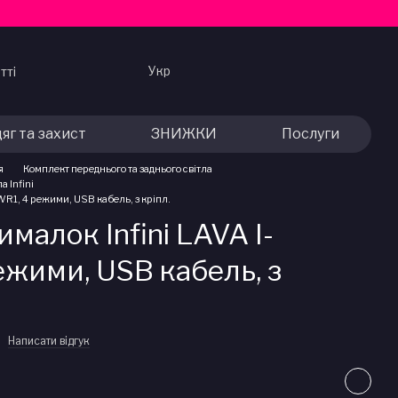
Укр
тті
яг та захист
ЗНИЖКИ
Послуги
я
Комплект переднього та заднього світла
а Infini
R1, 4 режими, USB кабель, з крiпл.
малок Infini LAVA I-
жими, USB кабель, з
Написати відгук