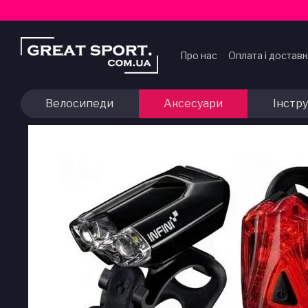
Перейти до основного контенту
Про нас
Оплата і достав
Договір публічної офер
Велосипеди
Аксесуари
Інстр