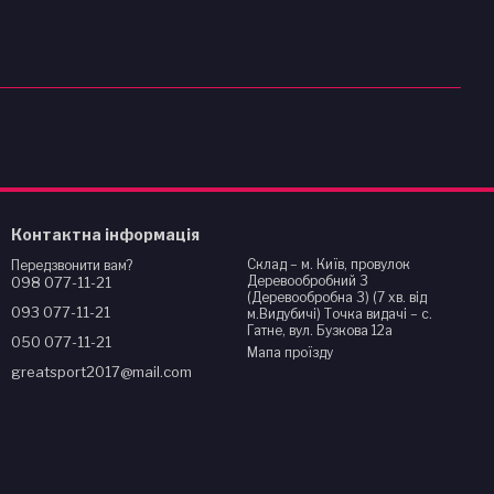
Контактна інформація
Склад – м. Київ, провулок
Передзвонити вам?
Деревообробний 3
098 077-11-21
(Деревообробна 3) (7 хв. від
093 077-11-21
м.Видубичі) Точка видачі – с.
Гатне, вул. Бузкова 12а
050 077-11-21
Мапа проїзду
greatsport2017@mail.com