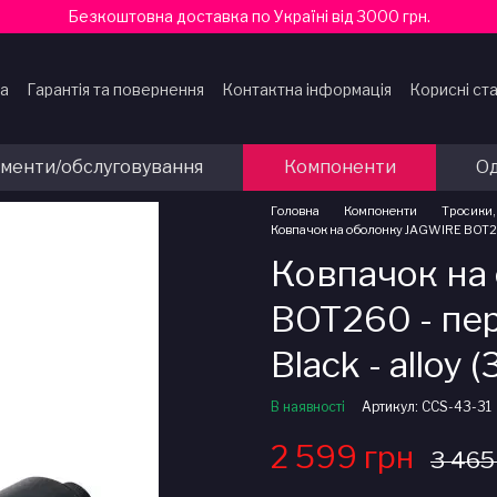
Безкоштовна доставка по Україні від 3000 грн.
ка
Гарантія та повернення
Контактна інформація
Корисні ста
ти
ументи/обслуговування
Компоненти
Од
Головна
Компоненти
Тросики,
Ковпачок на оболонку JAGWIRE BOT260 
Ковпачок на
BOT260 - пе
Black - alloy 
В наявності
Артикул: CCS-43-31
2 599 грн
3 465