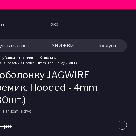
Укр
тті
яг та захист
ЗНИЖКИ
Послуги
 рубашки, кінцевики
Кінцевики
- перемик. Hooded - 4mm Black - alloy (30шт.)
 оболонку JAGWIRE
ремик. Hooded - 4mm
(30шт.)
Написати відгук
 грн