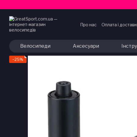
Перейти до основного контенту
Про нас
Оплата і достав
Договір публічної офер
Велосипеди
Аксесуари
Інстр
−25%