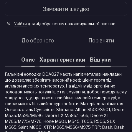
Замовити швидко
Увійти
для відображення накопичувальної знижки
%
До обраного
Порівняти
Опис
Характеристики
Відгуки
Гальмівні колодки DCA027 мають напівметалеві накладки,
що дозволяє зберігати високий коефіцієнт тертя під
впливом високих температур. На відміну від органічних
колодок, мають потужніше гальмування, добре поводяться у
мокру погоду, працюють при більш високій температурі, а
також мають більший ресурс роботи. Матеріал: напівметал
Основа: сталь Сумісність: Shimano: Alfine S500/S501, Deore
M535/M595/M596, Deore LX M585/T665, Deore XT
M765/M775/M776, Hone M601, M545, T605, R505, SLX
M665, Saint M800, XTR M965/M966/M975 TRP: Dash, Dash