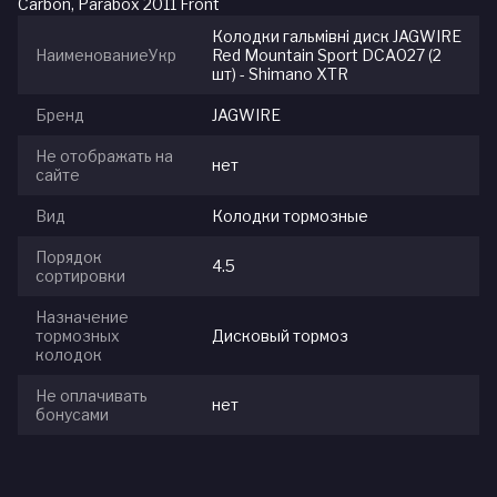
Carbon, Parabox 2011 Front
Колодки гальмівні диск JAGWIRE
НаименованиеУкр
Red Mountain Sport DCA027 (2
шт) - Shimano XTR
Бренд
JAGWIRE
Не отображать на
нет
сайте
Вид
Колодки тормозные
Порядок
4.5
сортировки
Назначение
тормозных
Дисковый тормоз
колодок
Не оплачивать
нет
бонусами