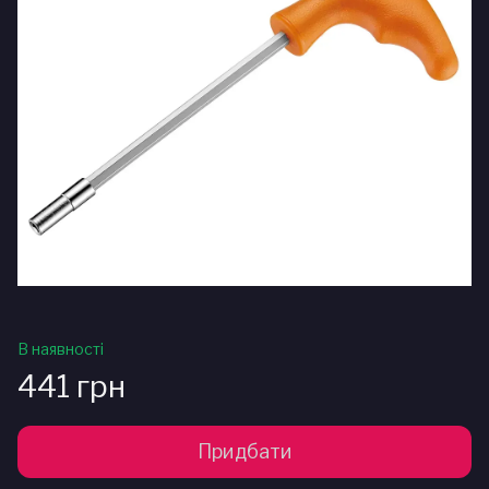
В наявності
441 грн
Придбати