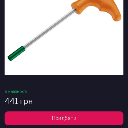
В наявності
441 грн
Придбати