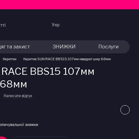
Укр
тті
яг та захист
ЗНИЖКИ
Послуги
Каретки
Каретка SUN RACE BBS15 107мм квадрат шир 68мм
 RACE BBS15 107мм
 68мм
Написати відгук
опичувальної знижки