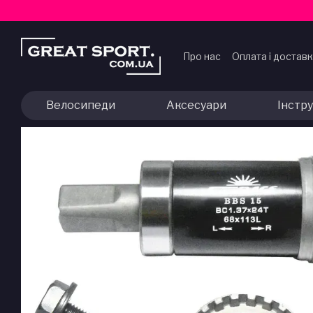
Перейти до основного контенту
Про нас
Оплата і достав
Договір публічної офер
Велосипеди
Аксесуари
Інстр