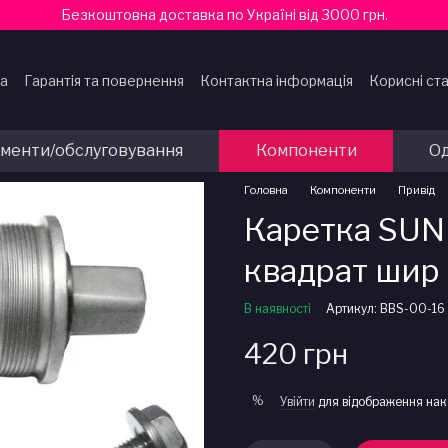
Безкоштовна доставка по Україні від 3000 грн.
ка
Гарантія та повернення
Контактна інформація
Корисні ста
ти
ументи/обслуговування
Компоненти
Од
Головна
Компоненти
Привід
Каретка SUN
квадрат шир
В наявності
Артикул: BBS-00-16
420 грн
%
Увійти
для відображення нак