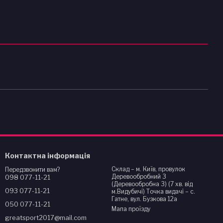
Контактна інформація
Склад – м. Київ, провулок
Передзвонити вам?
Деревообробний 3
098 077-11-21
(Деревообробна 3) (7 хв. від
093 077-11-21
м.Видубичі) Точка видачі – с.
Гатне, вул. Бузкова 12а
050 077-11-21
Мапа проїзду
greatsport2017@mail.com