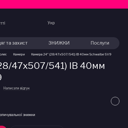
Укр
тті
яг та захист
ЗНИЖКИ
Послуги
колес
Камери
Камера 24" (28/47x507/541) IB 40мм Schwalbe SV9
28/47x507/541) IB 40мм
9
Написати відгук
опичувальної знижки