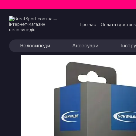
Перейти до основного контенту
Про нас
Оплата і достав
Договір публічної офер
Велосипеди
Аксесуари
Інстр