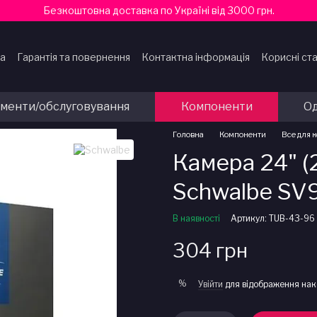
Безкоштовна доставка по Україні від 3000 грн.
ка
Гарантія та повернення
Контактна інформація
Корисні ста
ти
ументи/обслуговування
Компоненти
Од
Головна
Компоненти
Все для 
Камера 24" (
Schwalbe SV
В наявності
Артикул: TUB-43-96
304 грн
%
Увійти
для відображення нак