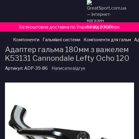
Безкоштовна доставка по Україні від 3000 грн.
Компоненти
Гальмівні системи
Компоненти для гальм
Ад
Адаптер гальма 180мм з важелем
K53131 Cannondale Lefty Ocho 120
Артикул:
ADP-39-86
Написати відгук