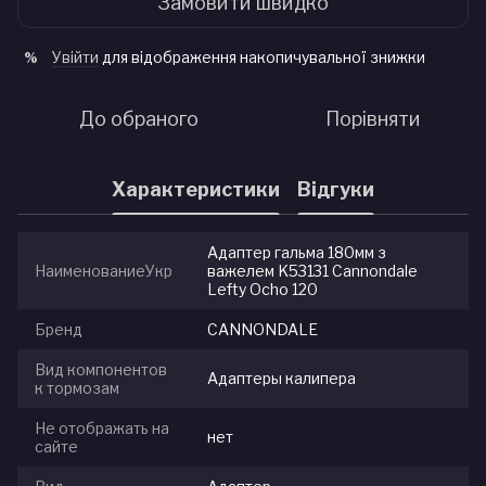
Замовити швидко
Увійти
для відображення накопичувальної знижки
%
До обраного
Порівняти
Характеристики
Відгуки
Адаптер гальма 180мм з
НаименованиеУкр
важелем K53131 Cannondale
Lefty Ocho 120
Бренд
CANNONDALE
Вид компонентов
Адаптеры калипера
к тормозам
Не отображать на
нет
сайте